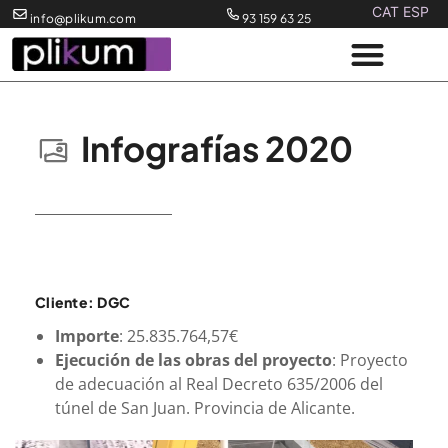
CAT
ESP
info@plikum.com​
93 159 63 25
Infografías 2020
Cliente: DGC
Importe
: 25.835.764,57€
Ejecución de las obras del proyecto
: Proyecto
de adecuación al Real Decreto 635/2006 del
túnel de San Juan. Provincia de Alicante.