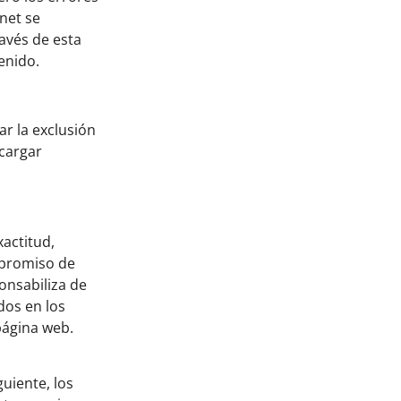
net se
avés de esta
enido.
ar la exclusión
scargar
actitud,
mpromiso de
onsabiliza de
dos en los
página web.
uiente, los