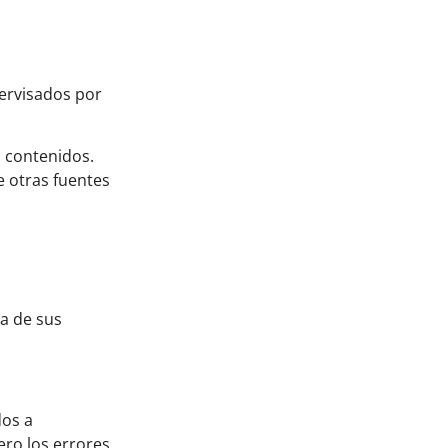
pervisados por
s contenidos.
e otras fuentes
da de sus
dos a
ero los errores