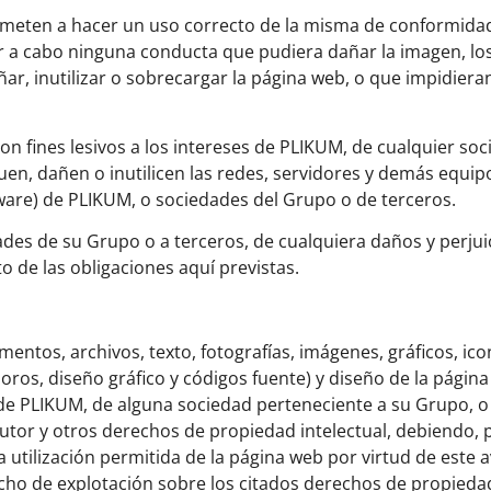
rometen a hacer un uso correcto de la misma de conformidad
ar a cabo ninguna conducta que pudiera dañar la imagen, los
r, inutilizar o sobrecargar la página web, o que impidieran
 fines lesivos a los intereses de PLIKUM, de cualquier soc
en, dañen o inutilicen las redes, servidores y demás equip
ware) de PLIKUM, o sociedades del Grupo o de terceros.
des de su Grupo o a terceros, de cualquiera daños y perjui
de las obligaciones aquí previstas.
mentos, archivos, texto, fotografías, imágenes, gráficos, ico
oros, diseño gráfico y códigos fuente) y diseño de la págin
 de PLIKUM, de alguna sociedad perteneciente a su Grupo, o
tor y otros derechos de propiedad intelectual, debiendo, p
tilización permitida de la página web por virtud de este a
o de explotación sobre los citados derechos de propiedad