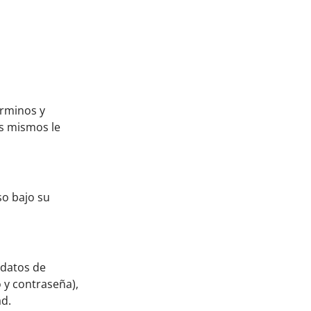
érminos y
os mismos le
so bajo su
 datos de
 y contraseña),
ad.