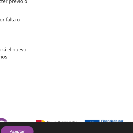
cter previo o
r falta o
ará el nuevo
ios.
Aceptar